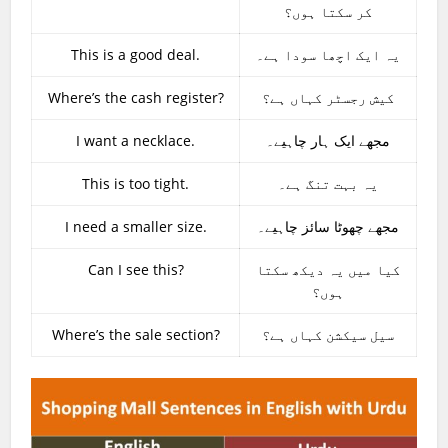
کر سکتا ہوں؟
This is a good deal.
یہ ایک اچھا سودا ہے۔
Where’s the cash register?
کیش رجسٹر کہاں ہے؟
I want a necklace.
مجھے ایک ہار چاہیے۔
This is too tight.
یہ بہت تنگ ہے۔
I need a smaller size.
مجھے چھوٹا سائز چاہیے۔
Can I see this?
کیا میں یہ دیکھ سکتا
ہوں؟
Where’s the sale section?
سیل سیکشن کہاں ہے؟