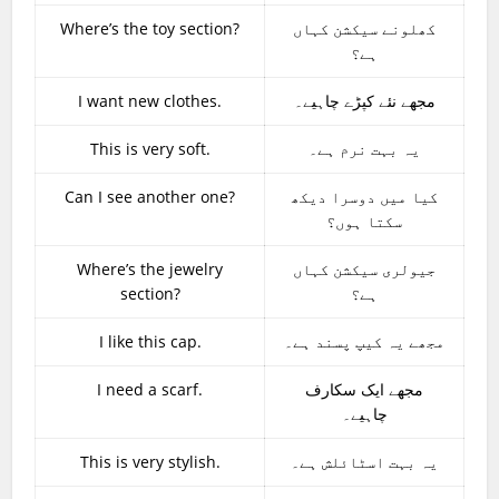
Where’s the toy section?
کھلونے سیکشن کہاں
ہے؟
I want new clothes.
مجھے نئے کپڑے چاہیے۔
This is very soft.
یہ بہت نرم ہے۔
Can I see another one?
کیا میں دوسرا دیکھ
سکتا ہوں؟
Where’s the jewelry
جیولری سیکشن کہاں
section?
ہے؟
I like this cap.
مجھے یہ کیپ پسند ہے۔
I need a scarf.
مجھے ایک سکارف
چاہیے۔
This is very stylish.
یہ بہت اسٹائلش ہے۔