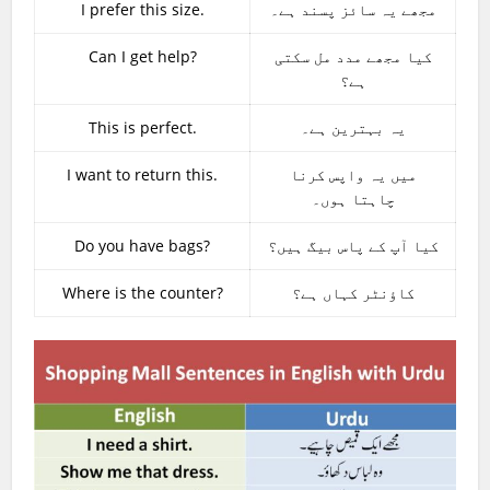
I prefer this size.
مجھے یہ سائز پسند ہے۔
Can I get help?
کیا مجھے مدد مل سکتی
ہے؟
This is perfect.
یہ بہترین ہے۔
I want to return this.
میں یہ واپس کرنا
چاہتا ہوں۔
Do you have bags?
کیا آپ کے پاس بیگ ہیں؟
Where is the counter?
کاؤنٹر کہاں ہے؟