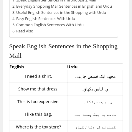
Speak English Sentences in the Shopping Mall
Everyday Shopping Mall Sentences in English and Urdu
Useful English Sentences in the Shopping with Urdu
Easy English Sentences With Urdu
Common English Sentences With Urdu
Read Also
Speak English Sentences in the Shopping
Mall
English
Urdu
I need a shirt.
مجھے ایک قمیص چاہیے۔
Show me that dress.
وہ لباس دکھاؤ۔
This is too expensive.
یہ بہت مہنگا ہے۔
I like this bag.
مجھے یہ بیگ پسند ہے۔
Where is the toy store?
کھلونے کی دکان کہاں