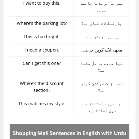
I want to buy this.
میں یہ خریدنا چاہتا
ہوں۔
Where’s the parking lot?
پارکنگ لاٹ کہاں ہے؟
This is too bright.
یہ بہت روشن ہے۔
I need a coupon.
مجھے ایک کوپن چاہیے۔
Can I get this one?
کیا مجھے یہ مل سکتا
ہے؟
Where’s the discount
ڈسکاؤنٹ سیکشن کہاں
section?
ہے؟
This matches my style.
یہ میرے اسٹائل سے
میل کھاتا ہے۔