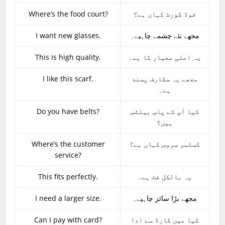
Where’s the food court?
فوڈ کورٹ کہاں ہے؟
I want new glasses.
مجھے نئے چشمے چاہیے۔
This is high quality.
یہ اعلی معیار کا ہے۔
I like this scarf.
مجھے یہ سکارف پسند
ہے۔
Do you have belts?
کیا آپ کے پاس بیلٹس
ہیں؟
Where’s the customer
کسٹمر سروس کہاں ہے؟
service?
This fits perfectly.
یہ بالکل فٹ ہے۔
I need a larger size.
مجھے بڑا سائز چاہیے۔
Can I pay with card?
کیا میں کارڈ سے ادا