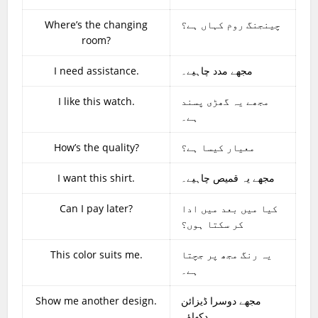
Where’s the changing
چینجنگ روم کہاں ہے؟
room?
I need assistance.
مجھے مدد چاہیے۔
I like this watch.
مجھے یہ گھڑی پسند
ہے۔
How’s the quality?
معیار کیسا ہے؟
I want this shirt.
مجھے یہ قمیص چاہیے۔
Can I pay later?
کیا میں بعد میں ادا
کر سکتا ہوں؟
This color suits me.
یہ رنگ مجھ پر جچتا
ہے۔
Show me another design.
مجھے دوسرا ڈیزائن
دکھاؤ۔