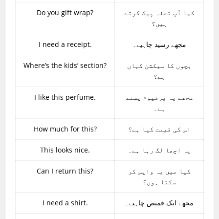
Do you gift wrap?
کیا آپ تحفہ پیک کرتے
ہیں؟
I need a receipt.
مجھے رسید چاہیے۔
Where’s the kids’ section?
بچوں کا سیکشن کہاں
ہے؟
I like this perfume.
مجھے یہ پرفیوم پسند
ہے۔
How much for this?
اس کی قیمت کیا ہے؟
This looks nice.
یہ اچھا لگ رہا ہے۔
Can I return this?
کیا میں یہ واپس کر
سکتا ہوں؟
I need a shirt.
مجھے ایک قمیص چاہیے۔