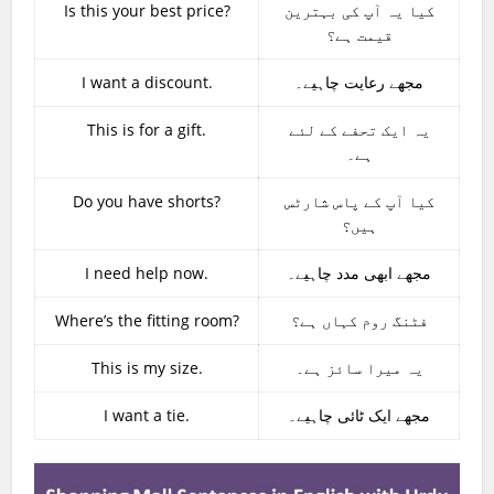
Is this your best price?
کیا یہ آپ کی بہترین
قیمت ہے؟
I want a discount.
مجھے رعایت چاہیے۔
This is for a gift.
یہ ایک تحفے کے لئے
ہے۔
Do you have shorts?
کیا آپ کے پاس شارٹس
ہیں؟
I need help now.
مجھے ابھی مدد چاہیے۔
Where’s the fitting room?
فٹنگ روم کہاں ہے؟
This is my size.
یہ میرا سائز ہے۔
I want a tie.
مجھے ایک ٹائی چاہیے۔