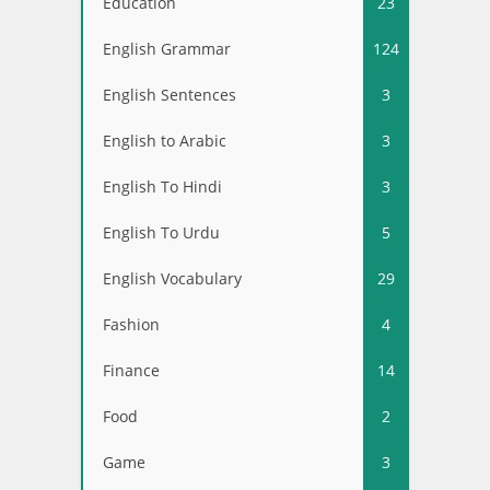
Education
23
English Grammar
124
English Sentences
3
English to Arabic
3
English To Hindi
3
English To Urdu
5
English Vocabulary
29
Fashion
4
Finance
14
Food
2
Game
3