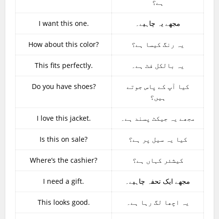
ہے؟
I want this one.
مجھے یہ چاہیے۔
How about this color?
یہ رنگ کیسا ہے؟
This fits perfectly.
یہ بالکل فٹ ہے۔
Do you have shoes?
کیا آپ کے پاس جوتے
ہیں؟
I love this jacket.
مجھے یہ جیکٹ پسند ہے۔
Is this on sale?
کیا یہ سیل پر ہے؟
Where’s the cashier?
کیشئر کہاں ہے؟
I need a gift.
مجھے ایک تحفہ چاہیے۔
This looks good.
یہ اچھا لگ رہا ہے۔