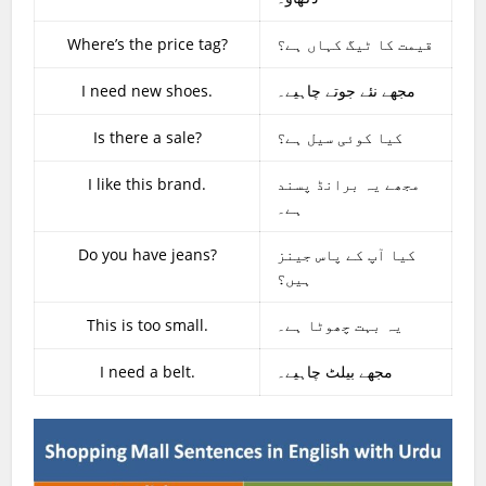
Where’s the price tag?
قیمت کا ٹیگ کہاں ہے؟
I need new shoes.
مجھے نئے جوتے چاہیے۔
Is there a sale?
کیا کوئی سیل ہے؟
I like this brand.
مجھے یہ برانڈ پسند
ہے۔
Do you have jeans?
کیا آپ کے پاس جینز
ہیں؟
This is too small.
یہ بہت چھوٹا ہے۔
I need a belt.
مجھے بیلٹ چاہیے۔